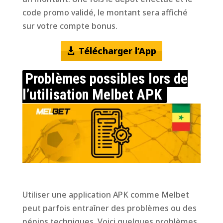
code promo validé, le montant sera affiché
sur votre compte bonus.
Télécharger l’App
Problèmes possibles lors de
l’utilisation Melbet APK
Utiliser une application APK comme Melbet
peut parfois entraîner des problèmes ou des
pépins techniques. Voici quelques problèmes