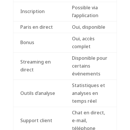
Possible via
Inscription
l’application
Paris en direct
Oui, disponible
Oui, accès
Bonus
complet
Disponible pour
Streaming en
certains
direct
événements
Statistiques et
Outils d’analyse
analyses en
temps réel
Chat en direct,
Support client
e-mail,
téléphone