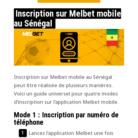
Inscription sur Melbet mobile
au Sénégal
Inscription sur Melbet mobile au Sénégal
peut être réalisée de plusieurs manières.
Voici un guide universel pour quatre modes
d’inscription sur l’application Melbet mobile.
Mode 1 : Inscription par numéro de
téléphone
Lancez l’application Melbet une fois