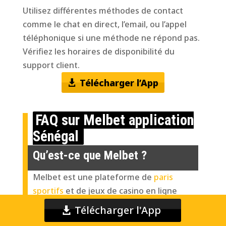
Utilisez différentes méthodes de contact
comme le chat en direct, l’email, ou l’appel
téléphonique si une méthode ne répond pas.
Vérifiez les horaires de disponibilité du
support client.
Télécharger l’App
FAQ sur Melbet application
Sénégal
Qu’est-ce que Melbet ?
Melbet est une plateforme de
paris
sportifs
et de jeux de casino en ligne
accessible aux utilisateurs du monde
Télécharger l'App
entier, y compris au Sénégal.