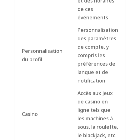
et des horaires
de ces
événements
Personnalisation
des paramètres
de compte, y
Personnalisation
compris les
du profil
préférences de
langue et de
notification
Accès aux jeux
de casino en
ligne tels que
Casino
les machines à
sous, la roulette,
le blackjack, etc.