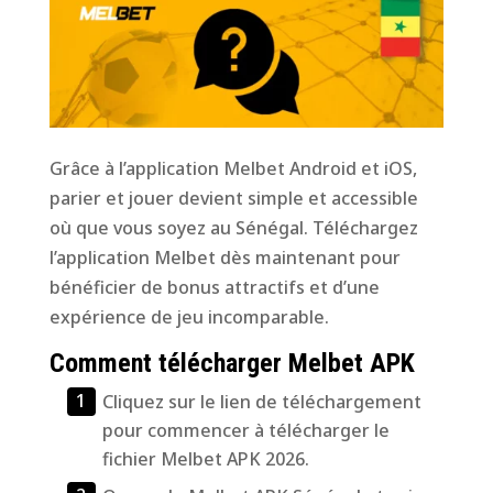
Grâce à l’application Melbet Android et iOS,
parier et jouer devient simple et accessible
où que vous soyez au Sénégal. Téléchargez
l’application Melbet dès maintenant pour
bénéficier de bonus attractifs et d’une
expérience de jeu incomparable.
Comment télécharger Melbet APK
Cliquez sur le lien de téléchargement
pour commencer à télécharger le
fichier Melbet APK 2026.