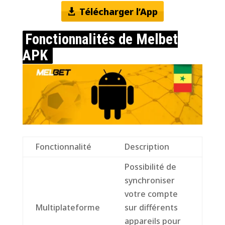
Télécharger l’App
Fonctionnalités de Melbet
APK
Fonctionnalité
Description
Possibilité de
synchroniser
votre compte
Multiplateforme
sur différents
appareils pour