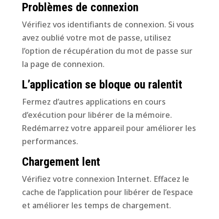
Problèmes de connexion
Vérifiez vos identifiants de connexion. Si vous
avez oublié votre mot de passe, utilisez
l’option de récupération du mot de passe sur
la page de connexion.
L’application se bloque ou ralentit
Fermez d’autres applications en cours
d’exécution pour libérer de la mémoire.
Redémarrez votre appareil pour améliorer les
performances.
Chargement lent
Vérifiez votre connexion Internet. Effacez le
cache de l’application pour libérer de l’espace
et améliorer les temps de chargement.