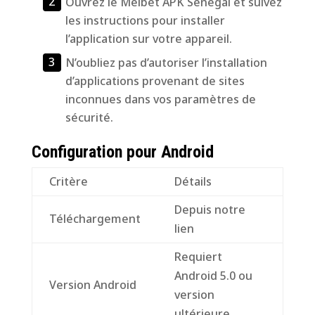
Ouvrez le Melbet APK Sénégal et suivez
les instructions pour installer
l’application sur votre appareil.
N’oubliez pas d’autoriser l’installation
d’applications provenant de sites
inconnues dans vos paramètres de
sécurité.
Configuration pour Android
Critère
Détails
Depuis notre
Téléchargement
lien
Requiert
Android 5.0 ou
Version Android
version
ultérieure