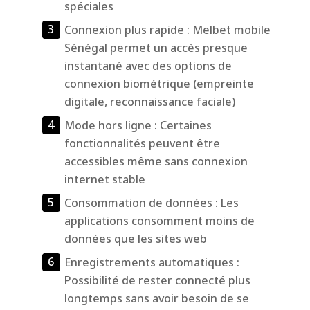
spéciales
Connexion plus rapide : Melbet mobile
Sénégal permet un accès presque
instantané avec des options de
connexion biométrique (empreinte
digitale, reconnaissance faciale)
Mode hors ligne : Certaines
fonctionnalités peuvent être
accessibles même sans connexion
internet stable
Consommation de données : Les
applications consomment moins de
données que les sites web
Enregistrements automatiques :
Possibilité de rester connecté plus
longtemps sans avoir besoin de se